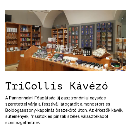
TriCollis Kávézó
A Pannonhalmi Főapátság új gasztronómiai egysége
szeretettel várja a fesztivál látogatóit a monostort és
Boldogasszony-kápolnát összekötő úton. Az érkezők kávék,
sütemények, frissítők és pinzák széles választékából
szemezgethetnek.