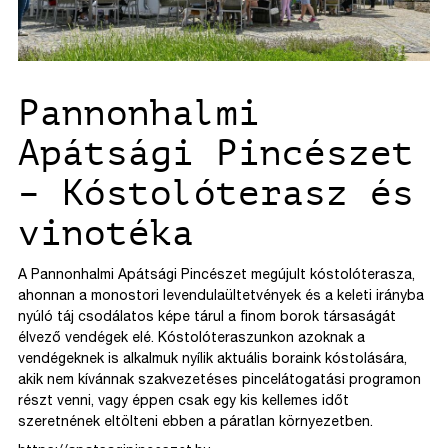
Pannonhalmi
Apátsági Pincészet
– Kóstolóterasz és
vinotéka
A Pannonhalmi Apátsági Pincészet megújult kóstolóterasza,
ahonnan a monostori levendulaültetvények és a keleti irányba
nyúló táj csodálatos képe tárul a finom borok társaságát
élvező vendégek elé. Kóstolóteraszunkon azoknak a
vendégeknek is alkalmuk nyílik aktuális boraink kóstolására,
akik nem kívánnak szakvezetéses pincelátogatási programon
részt venni, vagy éppen csak egy kis kellemes időt
szeretnének eltölteni ebben a páratlan környezetben.