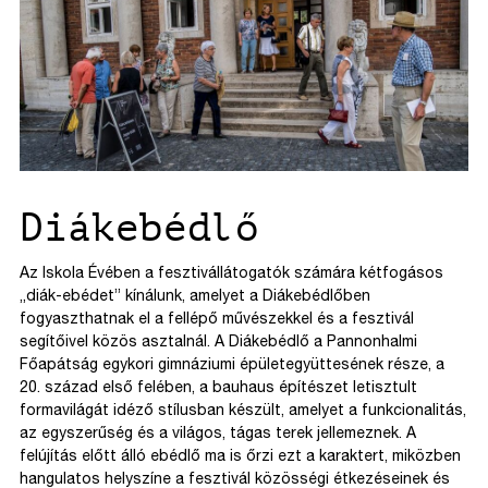
Diákebédlő
Az Iskola Évében a fesztivállátogatók számára kétfogásos
„diák-ebédet” kínálunk, amelyet a Diákebédlőben
fogyaszthatnak el a fellépő művészekkel és a fesztivál
segítőivel közös asztalnál. A Diákebédlő a Pannonhalmi
Főapátság egykori gimnáziumi épületegyüttesének része, a
20. század első felében, a bauhaus építészet letisztult
formavilágát idéző stílusban készült, amelyet a funkcionalitás,
az egyszerűség és a világos, tágas terek jellemeznek. A
felújítás előtt álló ebédlő ma is őrzi ezt a karaktert, miközben
hangulatos helyszíne a fesztivál közösségi étkezéseinek és