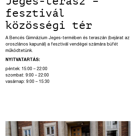
Jeges-terasz –
fesztivál
közösségi tér
A Bencés Gimnázium Jeges-termében és teraszán (bejárat az
oroszlános kapunál) a fesztivál vendégei számára büfét
működtetünk.
NYITVATARTÁS:
péntek: 15:00 – 22:00
szombat: 9:00 – 22:00
vasárnap: 9:00 – 15:30