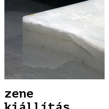
zene
kiállítás